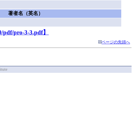
著者名（英名）
0/pdf/pro-3-3.pdf】
ページの先頭へ
itute