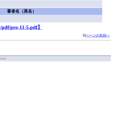
著者名（英名）
/pdf/pro-11-5.pdf】
ページの先頭へ
itute