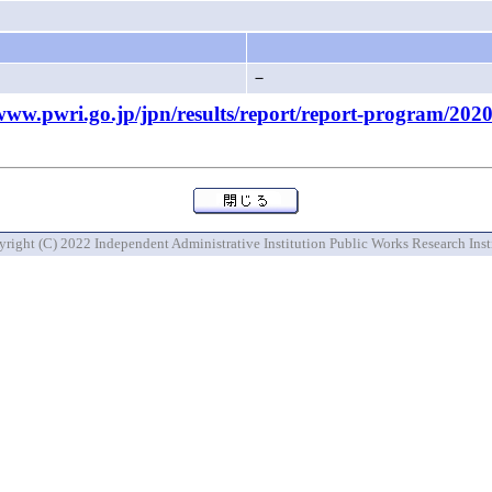
－
pwri.go.jp/jpn/results/report/report-program/2020
right (C) 2022 Independent Administrative Institution Public Works Research Inst