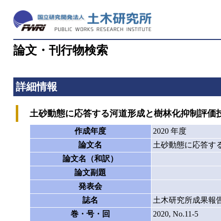
論文・刊行物検索
詳細情報
土砂動態に応答する河道形成と樹林化抑制評価
作成年度
2020 年度
論文名
土砂動態に応答す
論文名（和訳）
論文副題
発表会
誌名
土木研究所成果報
巻・号・回
2020, No.11-5