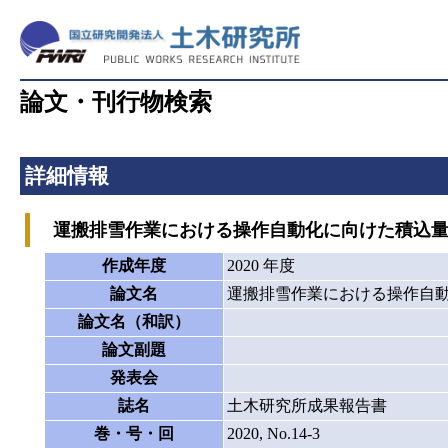
論文・刊行物検索
詳細情報
運搬排雪作業における操作自動化に向けた積込量
作成年度
2020 年度
論文名
運搬排雪作業における操作自
論文名（和訳）
論文副題
発表会
誌名
土木研究所成果報告書
巻・号・回
2020, No.14-3