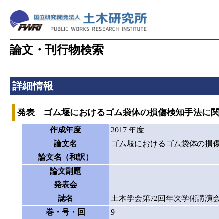
論文・刊行物検索
詳細情報
発表 ゴム堰におけるゴム袋体の損傷検知手法に
作成年度
2017 年度
論文名
ゴム堰におけるゴム袋体の損
論文名（和訳）
論文副題
発表会
誌名
土木学会第72回年次学術講演
巻・号・回
9