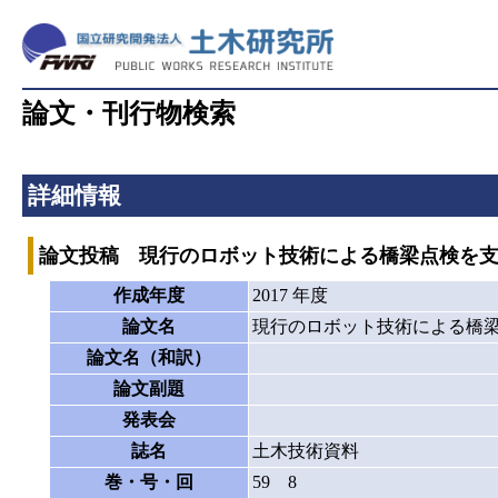
論文・刊行物検索
詳細情報
論文投稿 現行のロボット技術による橋梁点検を
作成年度
2017 年度
論文名
現行のロボット技術による橋
論文名（和訳）
論文副題
発表会
誌名
土木技術資料
巻・号・回
59 8