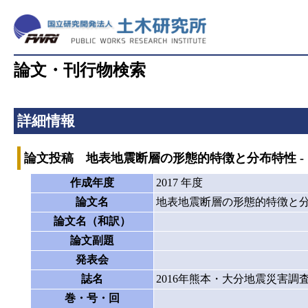
論文・刊行物検索
詳細情報
論文投稿 地表地震断層の形態的特徴と分布特性 - 
作成年度
2017 年度
論文名
地表地震断層の形態的特徴と分布
論文名（和訳）
論文副題
発表会
誌名
2016年熊本・大分地震災害調
巻・号・回