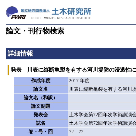
論文・刊行物検索
詳細情報
発表 川表に縦断亀裂を有する河川堤防の浸透性
作成年度
2017 年度
論文名
川表に縦断亀裂を有する河川
論文名（和訳）
論文副題
発表会
土木学会第72回年次学術講演
誌名
土木学会第72回年次学術講演
巻・号・回
72 72