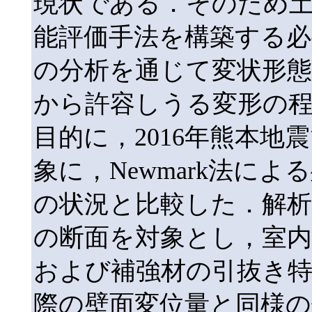
現状である．そのため
能評価手法を構築する必
の分析を通じて変状形態
から許容しうる変形の
目的に，2016年熊本
象に，Newmark法に
の状況と比較した．解
の断面を対象とし，室内
および補強材の引抜き
際の壁面変位量と同様の