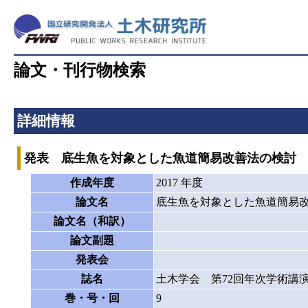
論文・刊行物検索
詳細情報
発表 底生魚を対象とした魚道簡易改善法の検討
作成年度
2017 年度
論文名
底生魚を対象とした魚道簡易
論文名（和訳）
論文副題
発表会
誌名
土木学会 第72回年次学術講
巻・号・回
9