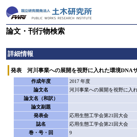
論文・刊行物検索
詳細情報
発表 河川事業への展開を視野に入れた環境DNA
作成年度
2017 年度
論文名
河川事業への展開を視野に入れ
論文名（和訳）
論文副題
発表会
応用生態工学会第21回大会
誌名
応用生態工学会第21回大会
巻・号・回
9