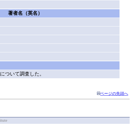
著者名（英名）
因について調査した。
ページの先頭へ
itute