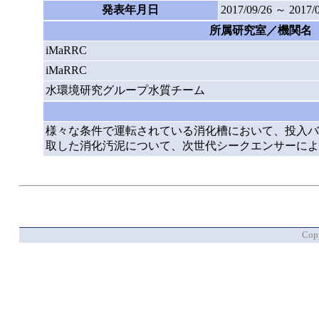
発表年月日
2017/09/26 ～ 2017/
所属研究室／機関名
iMaRRC
iMaRRC
水環境研究グループ水質チーム
様々な条件で運転されている消化槽において、投入バ
取した消化汚泥について、次世代シークエンサーによ
Copy