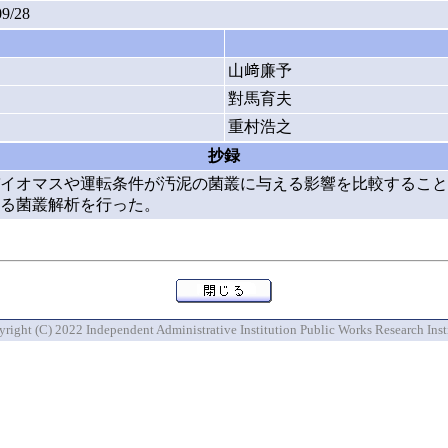
09/28
山﨑廉予
對馬育夫
重村浩之
抄録
イオマスや運転条件が汚泥の菌叢に与える影響を比較すること
る菌叢解析を行った。
right (C) 2022 Independent Administrative Institution Public Works Research Inst