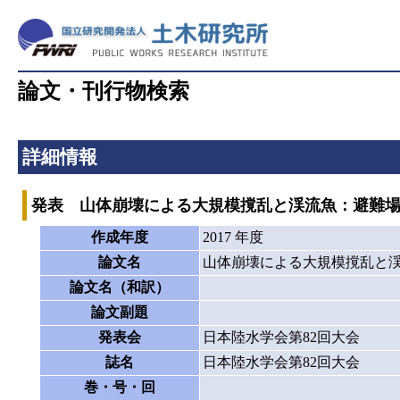
論文・刊行物検索
詳細情報
発表 山体崩壊による大規模撹乱と渓流魚：避難
作成年度
2017 年度
論文名
山体崩壊による大規模撹乱と
論文名（和訳）
論文副題
発表会
日本陸水学会第82回大会
誌名
日本陸水学会第82回大会
巻・号・回