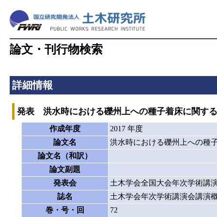
論文・刊行物検索
詳細情報
発表 洪水時における礫州上への種子着床に関す
作成年度
2017 年度
論文名
洪水時における礫州上への種
論文名（和訳）
論文副題
発表会
土木学会全国大会年次学術講
誌名
土木学会年次学術講演会講演
巻・号・回
72