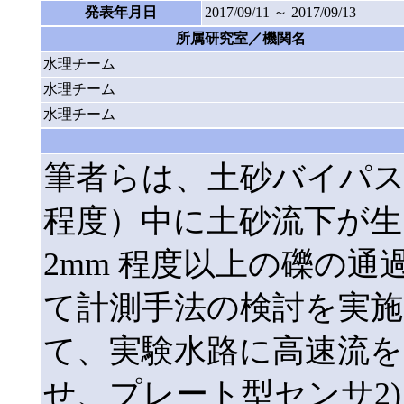
発表年月日
2017/09/11 ～ 2017/09/13
所属研究室／機関名
水理チーム
水理チーム
水理チーム
筆者らは、土砂バイパスト
程度）中に土砂流下が生
2mm 程度以上の礫の
て計測手法の検討を実施
て、実験水路に高速流を
せ、プレート型センサ2