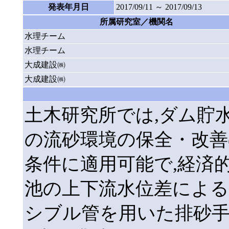
発表年月日
2017/09/11 ～ 2017/09/13
所属研究室／機関名
水理チーム
水理チーム
大成建設㈱
大成建設㈱
土木研究所では,ダム貯
の流砂環境の保全・改善
条件に適用可能で,経済
池の上下流水位差によ
シブル管を用いた排砂手