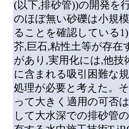
(以下,排砂管))の開発を
のほぼ無い砂礫は小規
ることを確認している1
芥,巨石,粘性土等が存在
があり,実用化には,他
に含まれる吸引困難な規
処理が必要と考えた。そ
って大きく適用の可否は
して大水深での排砂管の