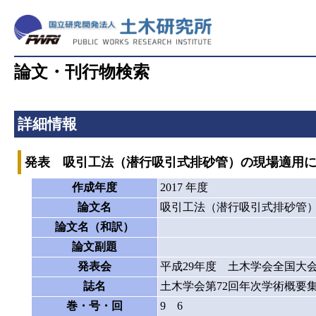
論文・刊行物検索
詳細情報
発表 吸引工法（潜行吸引式排砂管）の現場適用
作成年度
2017 年度
論文名
吸引工法（潜行吸引式排砂管
論文名（和訳）
論文副題
発表会
平成29年度 土木学会全国大
誌名
土木学会第72回年次学術概要
巻・号・回
9 6