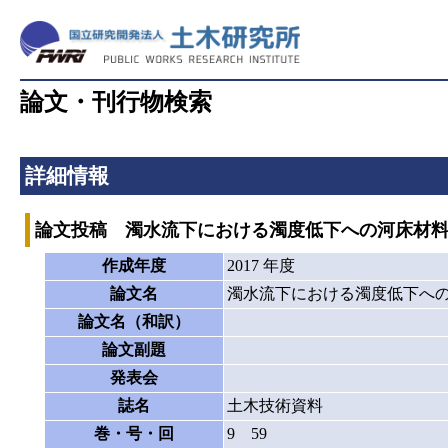
論文・刊行物検索
詳細情報
論文投稿 濁水流下における濁度低下への河床材
作成年度
2017 年度
論文名
濁水流下における濁度低下へ
論文名（和訳）
論文副題
発表会
誌名
土木技術資料
巻・号・回
9 59