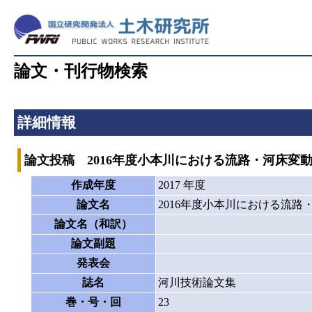
論文・刊行物検索
詳細情報
論文投稿 2016年度小本川における流路・河床変
作成年度
2017 年度
論文名
2016年度小本川における流
論文名（和訳）
論文副題
発表会
誌名
河川技術論文集
巻・号・回
23