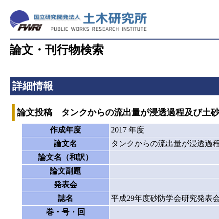
論文・刊行物検索
詳細情報
論文投稿 タンクからの流出量が浸透過程及び土
作成年度
2017 年度
論文名
タンクからの流出量が浸透過
論文名（和訳）
論文副題
発表会
誌名
平成29年度砂防学会研究発表
巻・号・回