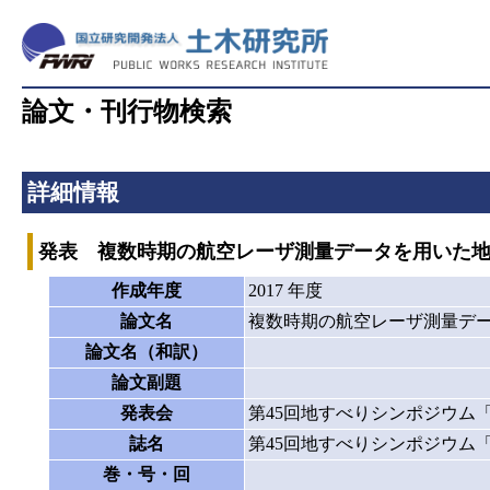
論文・刊行物検索
詳細情報
発表 複数時期の航空レーザ測量データを用いた
作成年度
2017 年度
論文名
複数時期の航空レーザ測量デ
論文名（和訳）
論文副題
発表会
第45回地すべりシンポジウム「
誌名
第45回地すべりシンポジウム「
巻・号・回