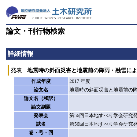
論文・刊行物検索
詳細情報
発表 地震時の斜面災害と地震前の降雨・融雪に
作成年度
2017 年度
論文名
地震時の斜面災害と地震前の
論文名（和訳）
論文副題
発表会
第56回日本地すべり学会研究
誌名
第56回日本地すべり学会研究
巻・号・回