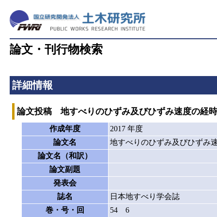
論文・刊行物検索
詳細情報
論文投稿 地すべりのひずみ及びひずみ速度の経
作成年度
2017 年度
論文名
地すべりのひずみ及びひずみ
論文名（和訳）
論文副題
発表会
誌名
日本地すべり学会誌
巻・号・回
54 6