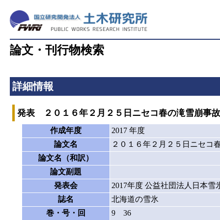
論文・刊行物検索
詳細情報
発表 ２０１６年２月２５日ニセコ春の滝雪崩事
作成年度
2017 年度
論文名
２０１６年２月２５日ニセコ
論文名（和訳）
論文副題
発表会
2017年度 公益社団法人日本
誌名
北海道の雪氷
巻・号・回
9 36