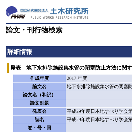
論文・刊行物検索
詳細情報
発表 地下水排除施設集水管の閉塞防止方法に関す
作成年度
2017 年度
論文名
地下水排除施設集水管の閉塞防
論文名（和訳）
論文副題
発表会
平成29年度日本地すべり学会第
誌名
平成29年度日本地すべり学会
巻・号・回