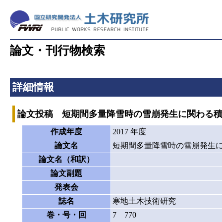
論文・刊行物検索
詳細情報
論文投稿 短期間多量降雪時の雪崩発生に関わる
作成年度
2017 年度
論文名
短期間多量降雪時の雪崩発生
論文名（和訳）
論文副題
発表会
誌名
寒地土木技術研究
巻・号・回
7 770