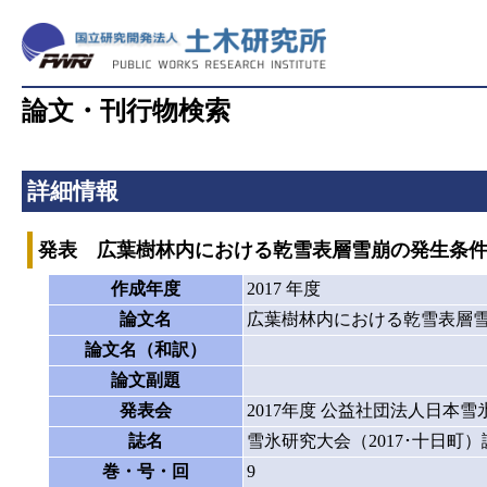
論文・刊行物検索
詳細情報
発表 広葉樹林内における乾雪表層雪崩の発生条
作成年度
2017 年度
論文名
広葉樹林内における乾雪表層
論文名（和訳）
論文副題
発表会
2017年度 公益社団法人日本
誌名
雪氷研究大会（2017･十日町
巻・号・回
9