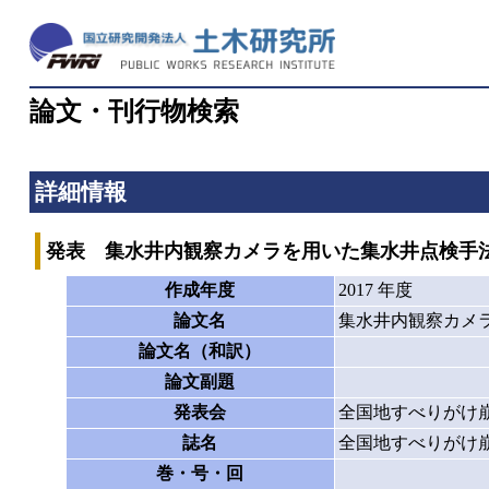
論文・刊行物検索
詳細情報
発表 集水井内観察カメラを用いた集水井点検手
作成年度
2017 年度
論文名
集水井内観察カメ
論文名（和訳）
論文副題
発表会
全国地すべりがけ崩
誌名
全国地すべりがけ
巻・号・回