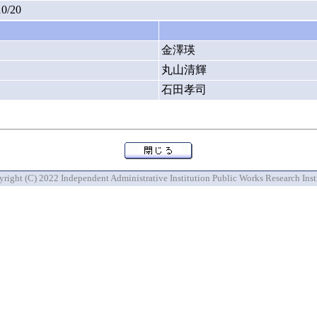
10/20
金澤瑛
丸山清輝
石田孝司
right (C) 2022 Independent Administrative Institution Public Works Research Inst