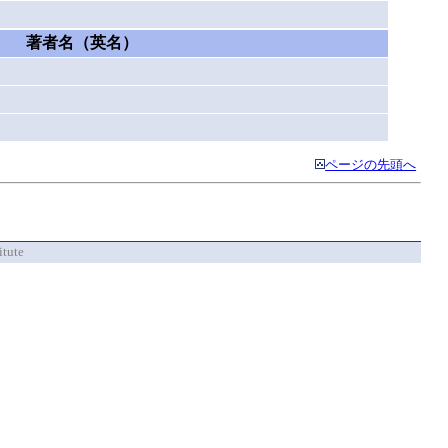
著者名（英名）
ページの先頭へ
itute