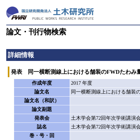
論文・刊行物検索
詳細情報
発表 同一横断測線上における舗装のFWDたわみ
作成年度
2017 年度
論文名
同一横断測線上における舗装の
論文名（和訳）
論文副題
発表会
土木学会第72回年次学術講演
誌名
土木学会第72回年次学術講演
巻・号・回