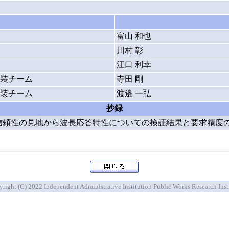
富山 和也
川村 彰
江口 利幸
装チーム
寺田 剛
装チーム
渡邉 一弘
抄録
び信頼性の見地から波長応答特性についての検証結果と要求精度
right (C) 2022 Independent Administrative Institution Public Works Research Inst