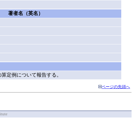
著者名（英名）
の算定例について報告する。
ページの先頭へ
itute