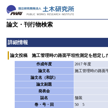
論文・刊行物検索
詳細情報
論文投稿 施工管理時の路面平坦性測定を想定し
作成年度
2017 年度
論文名
施工管理時の路面
論文名（和訳）
論文副題
発表会
誌名
舗装
巻・号・回
50 5