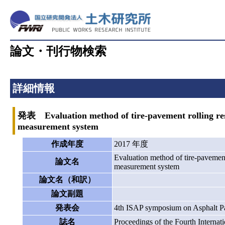
論文・刊行物検索
詳細情報
発表 Evaluation method of tire-pavement rolling res
measurement system
作成年度
2017 年度
Evaluation method of tire-pavemen
論文名
measurement system
論文名（和訳）
論文副題
発表会
4th ISAP symposium on Asphalt 
誌名
Proceedings of the Fourth Intern