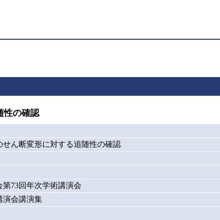
随性の確認
のせん断変形に対する追随性の確認
会第73回年次学術講演会
講演会講演集