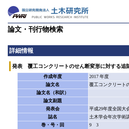
論文・刊行物検索
詳細情報
発表 覆工コンクリートのせん断変形に対する追
作成年度
2017 年度
論文名
覆工コンクリート
論文名（和訳）
論文副題
発表会
平成29年度全国大
誌名
土木学会年次学術
巻・号・回
9 3