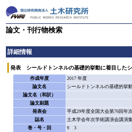
論文・刊行物検索
詳細情報
発表 シールドトンネルの基礎的挙動に着目した
作成年度
2017 年度
論文名
シールドトンネルの基礎的挙
論文名（和訳）
論文副題
発表会
平成29年度全国大会第76回年
誌名
土木学会年次学術講演会講演
巻・号・回
9 3