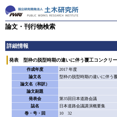
論文・刊行物検索
詳細情報
発表 型枠の脱型時期の違いに伴う覆工コンクリ
作成年度
2017 年度
論文名
型枠の脱型時期の違いに伴う
論文名（和訳）
論文副題
発表会
第35回日本道路会議
誌名
日本道路会議講演概要集
巻・号・回
10 32