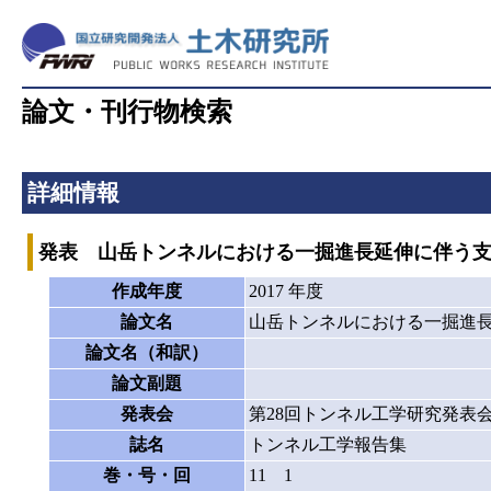
論文・刊行物検索
詳細情報
発表 山岳トンネルにおける一掘進長延伸に伴う
作成年度
2017 年度
論文名
山岳トンネルにおける一掘進
論文名（和訳）
論文副題
発表会
第28回トンネル工学研究発表
誌名
トンネル工学報告集
巻・号・回
11 1