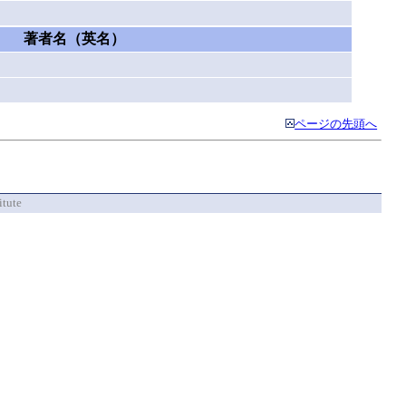
著者名（英名）
ページの先頭へ
itute