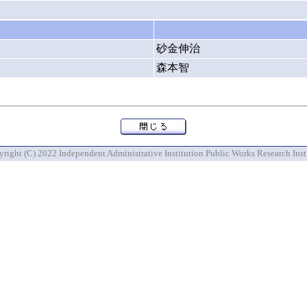
砂金伸治
森本智
right (C) 2022 Independent Administrative Institution Public Works Research Inst