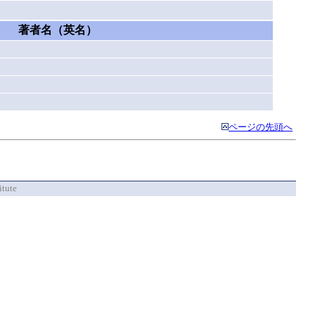
著者名（英名）
ページの先頭へ
itute