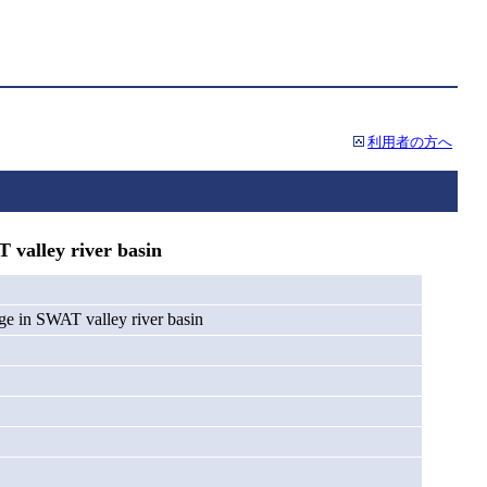
利用者の方へ
 valley river basin
ge in SWAT valley river basin