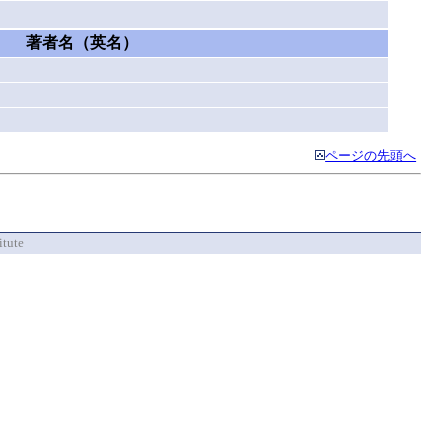
著者名（英名）
ページの先頭へ
itute