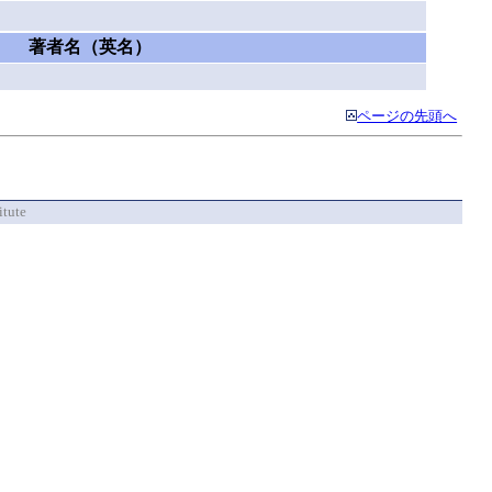
著者名（英名）
ページの先頭へ
itute