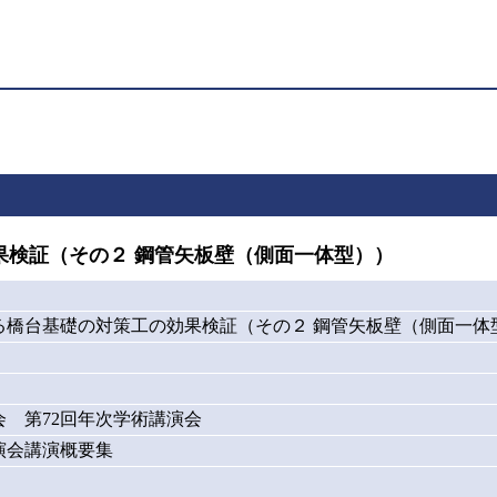
果検証（その２ 鋼管矢板壁（側面一体型））
る橋台基礎の対策工の効果検証（その２ 鋼管矢板壁（側面一体
会 第72回年次学術講演会
演会講演概要集