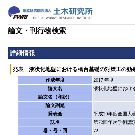
論文・刊行物検索
詳細情報
発表 液状化地盤における橋台基礎の対策工の効
作成年度
2017 年度
論文名
液状化地盤におけ
論文名（和訳）
論文副題
発表会
平成29年度全国大
誌名
第72回年次学術講
巻・号・回
72