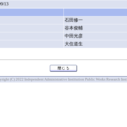
09/13
石田修一
谷本俊輔
中田光彦
大住道生
right (C) 2022 Independent Administrative Institution Public Works Research Inst