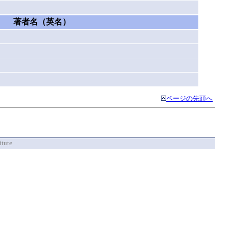
著者名（英名）
ページの先頭へ
itute