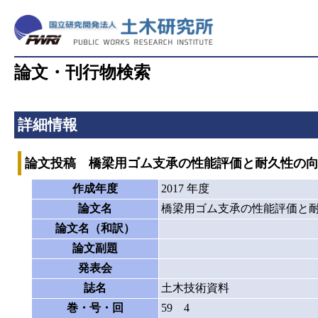
論文・刊行物検索
詳細情報
論文投稿 橋梁用ゴム支承の性能評価と耐久性の
作成年度
2017 年度
論文名
橋梁用ゴム支承の性能評価と
論文名（和訳）
論文副題
発表会
誌名
土木技術資料
巻・号・回
59 4