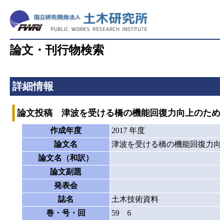
論文・刊行物検索
詳細情報
論文投稿 津波を受ける橋の機能回復力向上のた
作成年度
2017 年度
論文名
津波を受ける橋の機能回復力
論文名（和訳）
論文副題
発表会
誌名
土木技術資料
巻・号・回
59 6