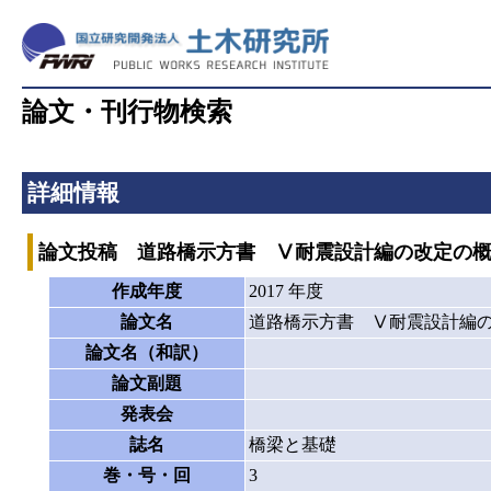
論文・刊行物検索
詳細情報
論文投稿 道路橋示方書 Ⅴ耐震設計編の改定の
作成年度
2017 年度
論文名
道路橋示方書 Ⅴ耐震設計編
論文名（和訳）
論文副題
発表会
誌名
橋梁と基礎
巻・号・回
3