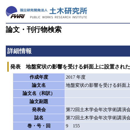
論文・刊行物検索
詳細情報
発表 地盤変状の影響を受ける斜面上に設置され
作成年度
2017 年度
論文名
地盤変状の影響を受ける斜面
論文名（和訳）
論文副題
発表会
第72回土木学会年次学術講演
誌名
第72回土木学会年次学術講演
巻・号・回
9 155