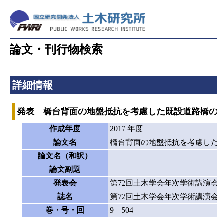
論文・刊行物検索
詳細情報
発表 橋台背面の地盤抵抗を考慮した既設道路橋
作成年度
2017 年度
論文名
橋台背面の地盤抵抗を考慮し
論文名（和訳）
論文副題
発表会
第72回土木学会年次学術講演
誌名
第72回土木学会年次学術講演
巻・号・回
9 504