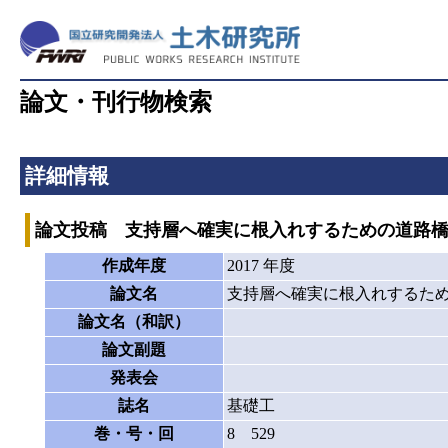
論文・刊行物検索
詳細情報
論文投稿 支持層へ確実に根入れするための道路
作成年度
2017 年度
論文名
支持層へ確実に根入れするた
論文名（和訳）
論文副題
発表会
誌名
基礎工
巻・号・回
8 529