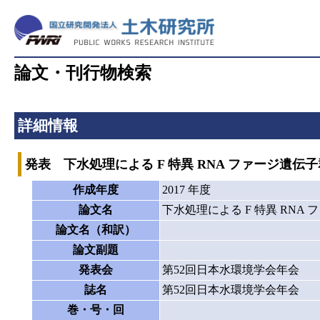
論文・刊行物検索
詳細情報
発表 下水処理による F 特異 RNA ファージ遺
作成年度
2017 年度
論文名
下水処理による F 特異 RN
論文名（和訳）
論文副題
発表会
第52回日本水環境学会年会
誌名
第52回日本水環境学会年会
巻・号・回