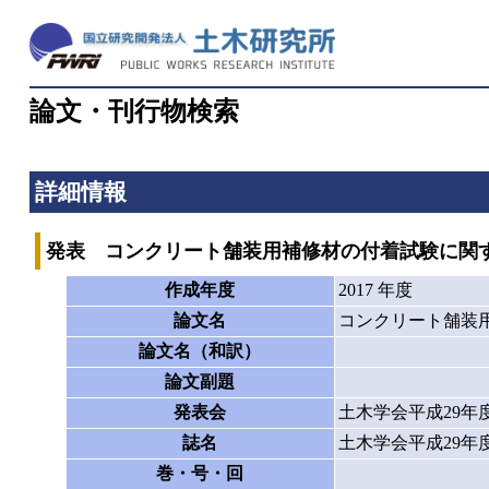
論文・刊行物検索
詳細情報
発表 コンクリート舗装用補修材の付着試験に関
作成年度
2017 年度
論文名
コンクリート舗装
論文名（和訳）
論文副題
発表会
土木学会平成29年
誌名
土木学会平成29年
巻・号・回