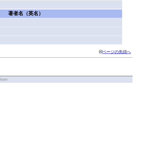
著者名（英名）
ページの先頭へ
itute