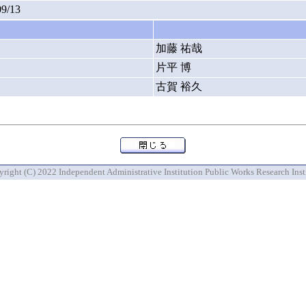
09/13
加藤 祐哉
片平 博
古賀 裕久
right (C) 2022 Independent Administrative Institution Public Works Research Inst