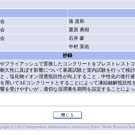
会
俵 道和
会
栗原 勇樹
会
石井 豪
中村 英佑
抄録
やフライアッシュで置換したコンクリートをプレストレストコ
耐久性に及ぼす影響について暴露試験と室内試験を行って検討
と，塩化物イオン浸透抵抗性が向上すること，中性化の進行速
を用いてAEコンクリートとすることによって凍結融解抵抗性
響を受けやすいが，適切な湿潤養生期間を設定することによっ
right (C) 2022 Independent Administrative Institution Public Works Research Inst