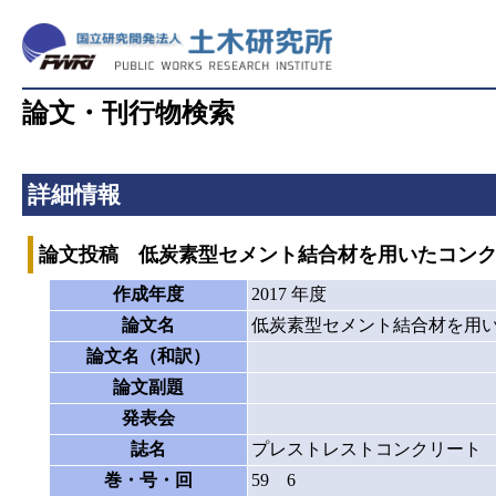
論文・刊行物検索
詳細情報
論文投稿 低炭素型セメント結合材を用いたコン
作成年度
2017 年度
論文名
低炭素型セメント結合材を用
論文名（和訳）
論文副題
発表会
誌名
プレストレストコンクリート
巻・号・回
59 6