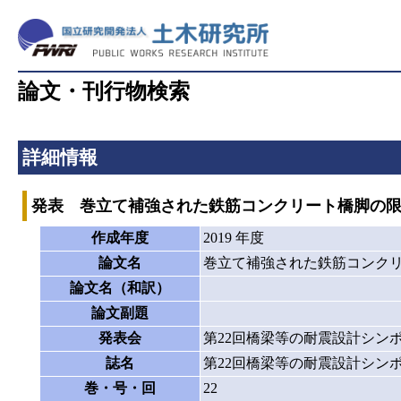
論文・刊行物検索
詳細情報
発表 巻立て補強された鉄筋コンクリート橋脚の
作成年度
2019 年度
論文名
巻立て補強された鉄筋コンク
論文名（和訳）
論文副題
発表会
第22回橋梁等の耐震設計シン
誌名
第22回橋梁等の耐震設計シン
巻・号・回
22